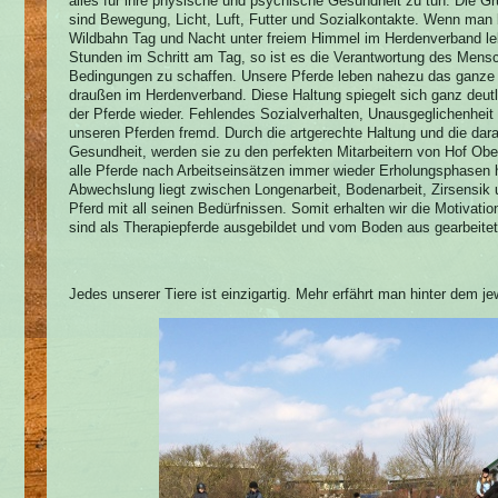
alles für ihre physische und psychische Gesundheit zu tun. Die G
sind Bewegung, Licht, Luft, Futter und Sozialkontakte. Wenn man b
Wildbahn Tag und Nacht unter freiem Himmel im Herdenverband le
Stunden im Schritt am Tag, so ist es die Verantwortung des Mens
Bedingungen zu schaffen. Unsere Pferde leben nahezu das ganze 
draußen im Herdenverband. Diese Haltung spiegelt sich ganz deut
der Pferde wieder. Fehlendes Sozialverhalten, Unausgeglichenhe
unseren Pferden fremd. Durch die artgerechte Haltung und die dar
Gesundheit, werden sie zu den perfekten Mitarbeitern von Hof Ober
alle Pferde nach Arbeitseinsätzen immer wieder Erholungsphasen h
Abwechslung liegt zwischen Longenarbeit, Bodenarbeit, Zirsensik u
Pferd mit all seinen Bedürfnissen. Somit erhalten wir die Motivati
sind als Therapiepferde ausgebildet und vom Boden aus gearbeitet
Jedes unserer Tiere ist einzigartig. Mehr erfährt man hinter dem j