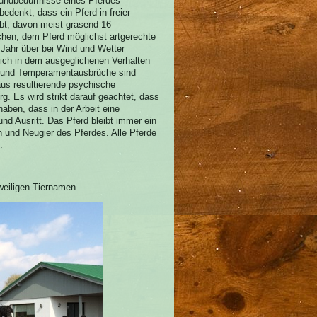
rundbedürfnisse eines Pferdes
edenkt, dass ein Pferd in freier
bt, davon meist grasend 16
chen, dem Pferd möglichst artgerechte
Jahr über bei Wind und Wetter
lich in dem ausgeglichenen Verhalten
it und Temperamentausbrüche sind
aus resultierende psychische
g. Es wird strikt darauf geachtet, dass
aben, dass in der Arbeit eine
nd Ausritt. Das Pferd bleibt immer ein
on und Neugier des Pferdes. Alle Pferde
.
eweiligen Tiernamen.