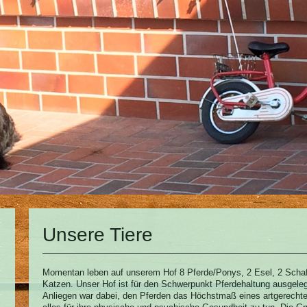
Unsere Tiere
Momentan leben auf unserem Hof 8 Pferde/Ponys, 2 Esel, 2 Schaf
Katzen. Unser Hof ist für den Schwerpunkt Pferdehaltung ausgele
Anliegen war dabei, den Pferden das Höchstmaß eines artgerecht